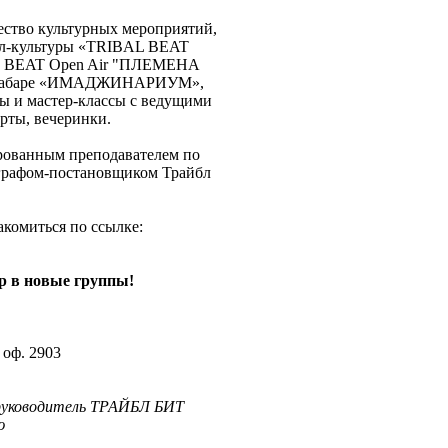
ство культурных мероприятий,
йбл-культуры «TRIBAL BEAT
BAL BEAT Open Air "ПЛЕМЕНА
бл кабаре «ИМАДЖИНАРИУМ»,
 и мастер-классы с ведущими
рты, вечеринки.
ированным преподавателем по
ографом-постановщиком Трайбл
комиться по ссылке:
р в новые группы!
 оф. 2903
руководитель ТРАЙБЛ БИТ
ю