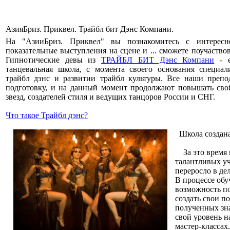
АзияБриз. Приквел. Трайбл бит Дэнс Компани.
На "АзииБриз. Приквел" вы познакомитесь с интересн
показательные выступления на сцене и ... сможете поучаствов
Гипнотические девы из
ТРАЙБЛ БИТ Дэнс Компани
- e
танцевальная школа, с момента своего основания специа
трайбл дэнс и развитии трайбл культуры. Все наши преп
подготовку, и на данный момент продолжают повышать свой
звезд, создателей стиля и ведущих танцоров России и СНГ.
Что такое Трайбл дэнс?
Школа создана 
За это время н
талантливых уч
переросло в де
В процессе обу
возможность по
создать свои п
полученных зн
свой уровень 
мастер-классах.