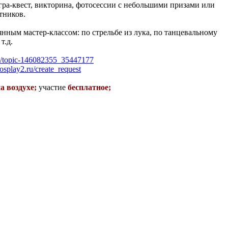
гра-квест, викторина, фотосессии с небольшими призами или
тников.
нным мастер-классом: по стрельбе из лука, по танцевальному
т.д.
om/topic-146082355_35447177
cosplay2.ru/create_request
а воздухе;
участие
бесплатное;