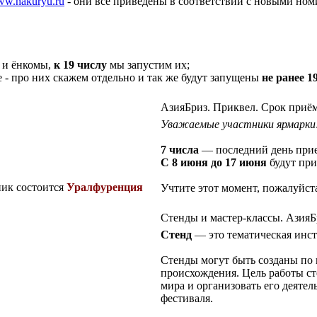
w.hakuryu.ru
- они все приведены в соответствии с новыми но
а и ёнкомы,
к 19 числу
мы запустим их;
е - про них скажем отдельно и так же будут запущены
не ранее 1
АзияБриз. Приквел. Срок приём
Уважаемые участники ярмарки
7 числа
— последний день прием
C 8 июня до 17 июня
будут при
ник состоится
Уралфуренция
Учтите этот момент, пожалуйст
Стенды и мастер-классы. АзияБ
Стенд
— это тематическая инс
Стенды могут быть созданы по
происхождения. Цель работы ст
мира и организовать его деятел
фестиваля.