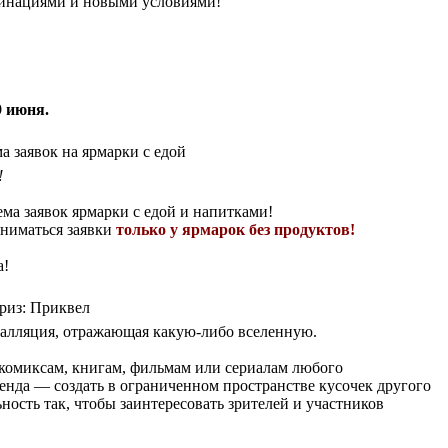
минациями и новыми условиями!
9 июня.
а заявок на ярмарки с едой
!
а заявок ярмарки с едой и напитками!
ниматься заявки
только у ярмарок без продуктов!
а!
риз: Приквел
талляция, отражающая какую-либо вселенную.
 комиксам, книгам, фильмам или сериалам любого
енда — создать в ограниченном пространстве кусочек другого
ьность так, чтобы заинтересовать зрителей и участников