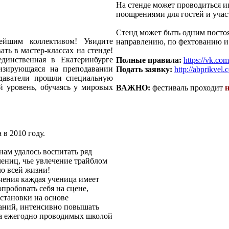
На стенде может проводиться и
поощрениями для гостей и учас
Стенд может быть одним постоя
ейшим коллективом! Увидите
направлению, по фехтованию и 
ать в мастер-классах на стенде!
динственная в Екатеринбурге
Полные правила:
https://vk.c
лизирующаяся на преподавании
Подать заявку:
http://abprikvel.
одаватели прошли специальную
 уровень, обучаясь у мировых
ВАЖНО:
фестиваль проходит
н
в 2010 году.
ам удалось воспитать ряд
ениц, чье увлечение трайблом
ло всей жизни!
чения каждая ученица имеет
пробовать себя на сцене,
остановки на основе
аний, интенсивно повышать
на ежегодно проводимых школой