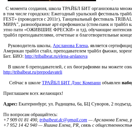
С момента создания, школа ТРАЙБЛ БИТ организовала множе
в том числе городских: Ежегодный уральский фестиваль тра
FEST» (проводится с 2011г), Танцевальный фестиваль TRI
МИРА", разнообразные арт-префомансы (стим-панк и трай
этно пати «ОЖИВШИЕ ФРЕСКИ» и тд), обучающие интенсивы
трайбл преподавателями, отчетные и благотворительные конце
Руководитель школы,
Арсланова Елена
, является сертифиц
Американ трайбл стайл, преподавателем трайбл фьюжн, хоре
Бит. БИО:
http://tribalbeat.ru/elena-arslanova
В школе 6 преподавателей, с их биографиями вы можете озна
http://tribalbeat.ru/prepodavateli
Сейчас в школе
ТРАЙБЛ БИТ Дэнс Компани
объявлен
набо
Приглашаем всех желающих!
Адрес:
Екатеринбург, ул. Радищева, 6а, БЦ Суворов, 2 подъезд,
По вопросам обращайтесь:
+7 909 01 81 490,
tribalbeat.dc@gmail.com
— Арсланова Елена, 
+7 952 14 42 940 — Яшина Елена, PR, связь с общественность