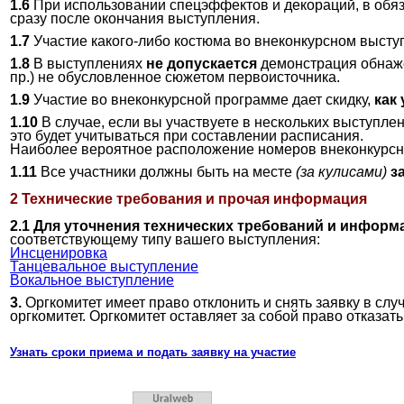
1.6
При использовании спецэффектов и декораций, в обяз
сразу после окончания выступления.
1.7
Участие какого-либо костюма во внеконкурсном выст
1.8
В выступлениях
не допускается
демонстрация обнаже
пр.) не обусловленное сюжетом первоисточника.
1.9
Участие во внеконкурсной программе дает скидку,
как
1.10
В случае, если вы участвуете в нескольких выступле
это будет учитываться при составлении расписания.
Наиболее вероятное расположение номеров внеконкурс
1.11
Все участники должны быть на месте
(за кулисами)
з
2 Технические требования и прочая информация
2.1 Для уточнения технических требований и информ
соответствующему типу вашего выступления:
Инсценировка
Танцевальное выступление
Вокальное выступление
3.
Оргкомитет имеет право отклонить и снять заявку в сл
оргкомитет. Оргкомитет оставляет за собой право отказат
Узнать сроки приема и подать заявку на участие