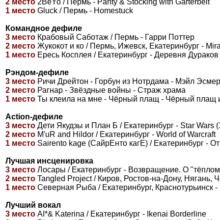
2 место
2ВеYo / Пермь - Panty & Stocking with Garterbelt
1 место
Gluck / Пермь - Homestuck
Командное дефиле
3 место
Крабовый Саботаж / Пермь - Гарри Поттер
2 место
Жукокот и ко / Пермь, Ижевск, Екатеринбург - Mir
1 место
Ересь Косплея / Екатеринбург - Деревня Дураков
Рэндом-дефиле
3 место
Ричи Дрейтон - Горбун из Нотрдама - Мэйл Эсме
2 место
Рагнар - Звёздные войны - Страж храма
1 место
Ты клеила на мне - Чёрный плащ - Чёрный плащ 
Action-дефиле
3 место
Дети Якудзы и План Б / Екатеринбург - Star Wars
2 место
M'uR and Hildor / Екатеринбург - World of Warcraft
1 место
Sairento kage (СайрЕнто кагЕ) / Екатеринбург - 
Лучшая инсценировка
3 место
Лосары / Екатеринбург - Возвращение. О "тёплом л
2 место
Tangled Project / Киров, Ростов-на-Дону, Нягань,
1 место
Северная Рыба / Екатеринбург, Краснотурьинск - Sta
Лучший вокал
3 место
AI*& Katerina / Екатеринбург - Ikenai Borderline