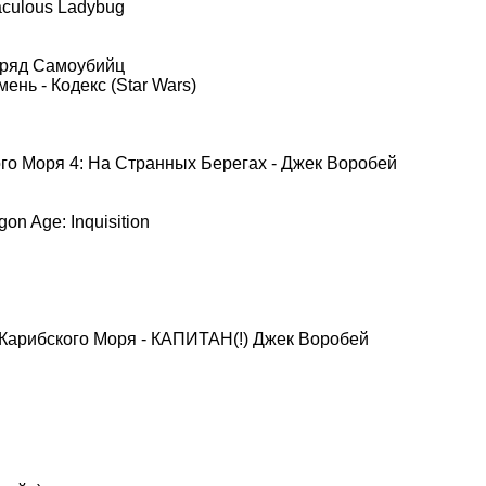
aculous Ladybug
Отряд Самоубийц
нь - Кодекс (Star Wars)
ого Моря 4: На Странных Берегах - Джек Воробей
on Age: Inquisition
 Карибского Моря - КАПИТАН(!) Джек Воробей