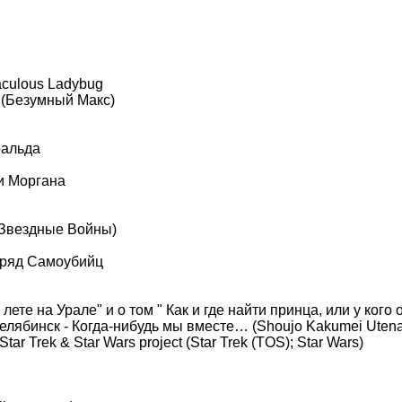
aculous Ladybug
 (Безумный Макс)
ральда
и Моргана
 (Звездные Войны)
Отряд Самоубийц
ете на Урале" и о том " Как и где найти принца, или у кого
 Челябинск - Когда-нибудь мы вместе… (Shoujo Kakumei Uten
r Trek & Star Wars project (Star Trek (TOS); Star Wars)