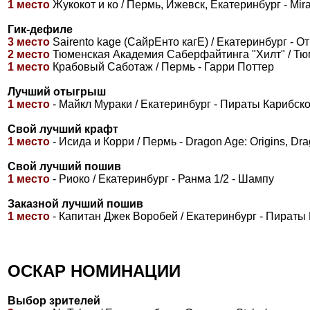
1 место
Жукокот и ко / Пермь, Ижевск, Екатеринбург - Mir
Гик-дефиле
3 место
Sairento kage (СайрЕнто кагЕ) / Екатеринбург - 
2 место
Тюменская Академия Саберфайтинга "Хилт" / Тюме
1 место
Крабовый Саботаж / Пермь - Гарри Поттер
Лучший отыгрыш
1 место
- Майкл Мураки / Екатеринбург - Пираты Карибск
Свой лучший крафт
1 место
- Исида и Корри / Пермь - Dragon Age: Origins, Drag
Свой лучший пошив
1 место
- Риоко / Екатеринбург - Ранма 1/2 - Шампу
Заказной лучший пошив
1 место
- Капитан Джек Воробей / Екатеринбург - Пираты
ОСКАР НОМИНАЦИИ
Выбор зрителей