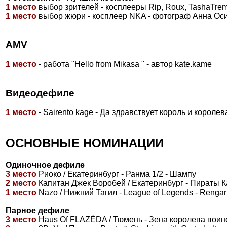
1 место
выбор зрителей - косплееры Rip, Roux, TashaTrem
1 место
выбор жюри - косплеер NKA - фотограф Анна Осинц
AMV
1 место
- работа "Hello from Mikasa " - автор kate.kame
Видеодефиле
1 место
- Sairento kage - Да здравствует король и королев
ОСНОВНЫЕ НОМИНАЦИИ
Одиночное дефиле
3 место
Риоко / Екатеринбург - Ранма 1/2 - Шампу
2 место
Капитан Джек Воробей / Екатеринбург - Пираты 
1 место
Nazo / Нижний Тагил - League of Legends - Rengar
Парное дефиле
3 место
Haus Of FLAZÈDA / Тюмень - Зена королева воин