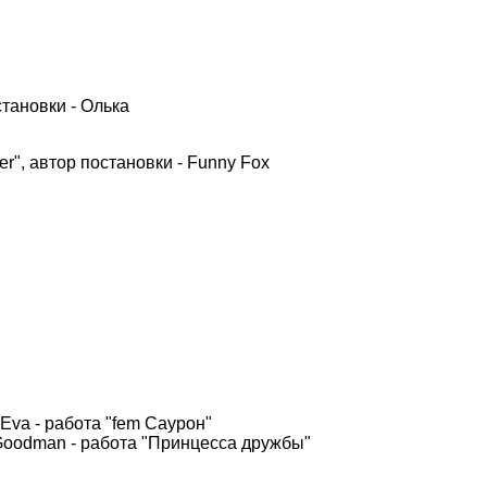
становки - Олька
r", автор постановки - Funny Fox
Eva - работа "fem Саурон"
Goodman - работа "Принцесса дружбы"