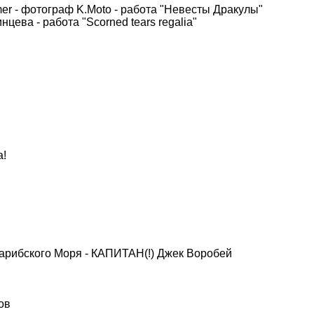
er - фотограф K.Moto - работа "Невесты Дракулы"
ева - работа "Scorned tears regalia"
а!
Карибского Моря - КАПИТАН(!) Джек Воробей
ов