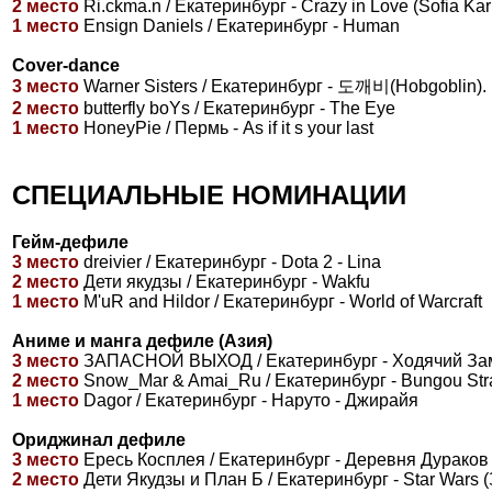
2 место
Ri.ckma.n / Екатеринбург - Crazy in Love (Sofia Kar
1 место
Ensign Daniels / Екатеринбург - Human
Cover-dance
3 место
Warner Sisters / Екатеринбург - 도깨비(Hobgoblin).
2 место
butterfly boYs / Екатеринбург - The Eye
1 место
HoneyPie / Пермь - As if it s your last
СПЕЦИАЛЬНЫЕ НОМИНАЦИИ
Гейм-дефиле
3 место
dreivier / Екатеринбург - Dota 2 - Lina
2 место
Дети якудзы / Екатеринбург - Wakfu
1 место
M'uR and Hildor / Екатеринбург - World of Warcraft
Аниме и манга дефиле (Азия)
3 место
ЗАПАСНОЙ ВЫХОД / Екатеринбург - Ходячий За
2 место
Snow_Mar & Amai_Ru / Екатеринбург - Bungou Str
1 место
Dagor / Екатеринбург - Наруто - Джирайя
Ориджинал дефиле
3 место
Ересь Косплея / Екатеринбург - Деревня Дураков
2 место
Дети Якудзы и План Б / Екатеринбург - Star Wars