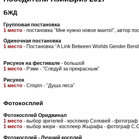
БЖД
Групповая постановка
1 место
- постановка "Мне нужно новое манто!", автор по
Одиночная постановка
1 место
- Постановка "A Link Between Worlds Gender Bende
Рисунок на фестивале
- большой
1 место
- Рэми - "Следуй за прекрасным"
Рисунок
1 место
- Crispin - "Душа леса"
Фотокосплей
Фотокосплей Ориджинал
1 место
- выбор зрителей - косплеер Соловей - фотограф 
1 место
- выбор жюри - косплеер Жырафа - фотограф C.
Фотокосплей - Лучший косплей